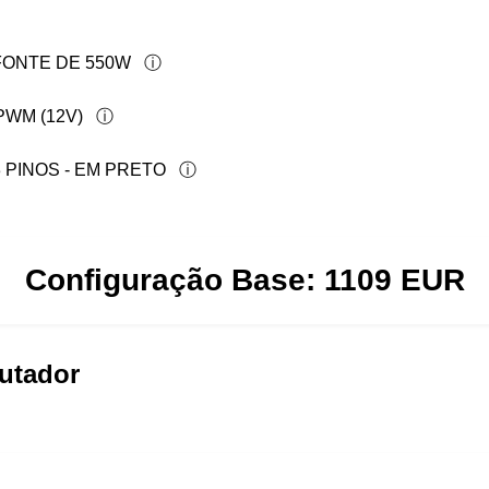
FONTE DE 550W
PWM (12V)
PINOS - EM PRETO
Configuração Base:
1109
EUR
utador