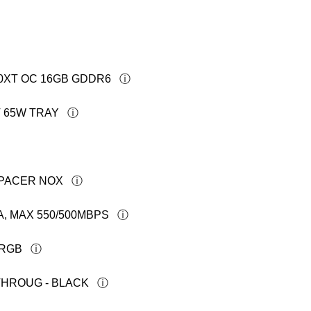
0XT OC 16GB GDDR6
T 65W TRAY
APACER NOX
A, MAX 550/500MBPS
ARGB
THROUG - BLACK