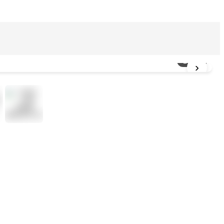
1
/
12
›