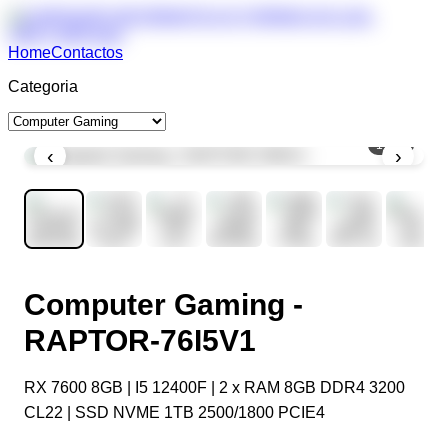
Home
Contactos
Categoria
1
/
10
‹
›
Computer Gaming -
RAPTOR-76I5V1
RX 7600 8GB | I5 12400F | 2 x RAM 8GB DDR4 3200
CL22 | SSD NVME 1TB 2500/1800 PCIE4