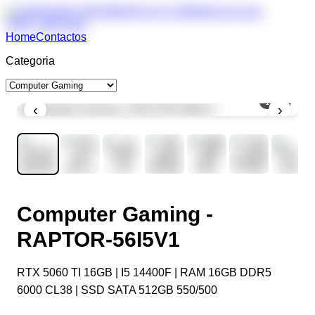
Home
Contactos
Categoria
1
/
11
‹
›
Computer Gaming -
RAPTOR-56I5V1
RTX 5060 TI 16GB | I5 14400F | RAM 16GB DDR5
6000 CL38 | SSD SATA 512GB 550/500