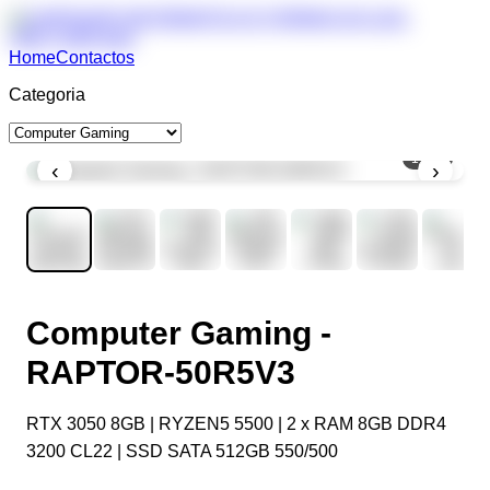
Home
Contactos
Categoria
1
/
10
‹
›
Computer Gaming -
RAPTOR-50R5V3
RTX 3050 8GB | RYZEN5 5500 | 2 x RAM 8GB DDR4
3200 CL22 | SSD SATA 512GB 550/500