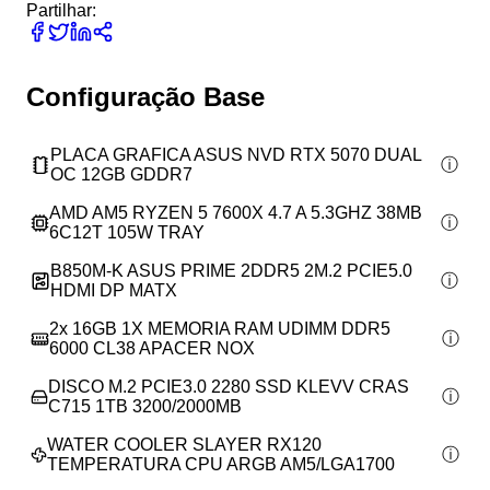
Partilhar:
Configuração Base
PLACA GRAFICA ASUS NVD RTX 5070 DUAL
OC 12GB GDDR7
AMD AM5 RYZEN 5 7600X 4.7 A 5.3GHZ 38MB
6C12T 105W TRAY
B850M-K ASUS PRIME 2DDR5 2M.2 PCIE5.0
HDMI DP MATX
2x
16GB 1X MEMORIA RAM UDIMM DDR5
6000 CL38 APACER NOX
DISCO M.2 PCIE3.0 2280 SSD KLEVV CRAS
C715 1TB 3200/2000MB
WATER COOLER SLAYER RX120
TEMPERATURA CPU ARGB AM5/LGA1700