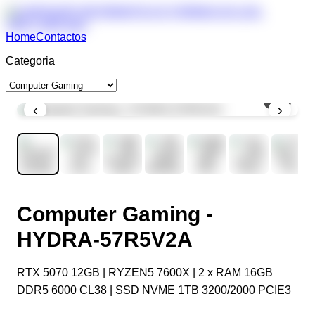
Home
Contactos
Categoria
1
/
9
‹
›
Computer Gaming -
HYDRA-57R5V2A
RTX 5070 12GB | RYZEN5 7600X | 2 x RAM 16GB
DDR5 6000 CL38 | SSD NVME 1TB 3200/2000 PCIE3