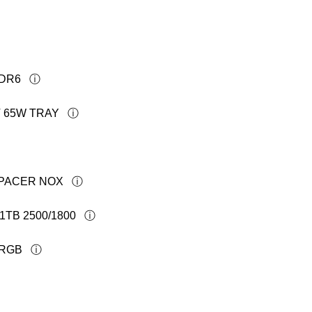
DDR6
T 65W TRAY
APACER NOX
1TB 2500/1800
ARGB