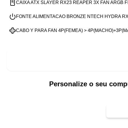
CAIXA ATX SLAYER RX23 REAPER 3X FAN ARGB 
FONTE ALIMENTACAO BRONZE NTECH HYDRA RX6
CABO Y PARA FAN 4P(FEMEA) > 4P(MACHO)+3P(
Personalize o seu comp