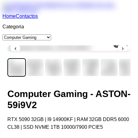
Home
Contactos
Categoria
1
/
10
‹
›
Computer Gaming - ASTON-
59i9V2
RTX 5090 32GB | I9 14900KF | RAM 32GB DDR5 6000
CL38 | SSD NVME 1TB 10000/7900 PCIE5