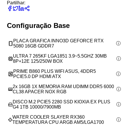
Partilhar:
Configuração Base
PLACA GRAFICA INNO3D GEFORCE RTX
5080 16GB GDDR7
ULTRA 7 265KF LGA1851 3.9~5.5GHZ 30MB
8P+12E 125/250W BOX
PRIME B860 PLUS WIFI ASUS, 4DDR5
PCIE5.0 DP HDMI ATX
2x
16GB 1X MEMORIA RAM UDIMM DDR5 6000
CL38 APACER NOX RGB
DISCO M.2 PCIE5 2280 SSD KIOXIA EX PLUS
G4 1TB 10000/7900MB
WATER COOLER SLAYER RX360
TEMPERATURA CPU ARGB AM5/LGA1700